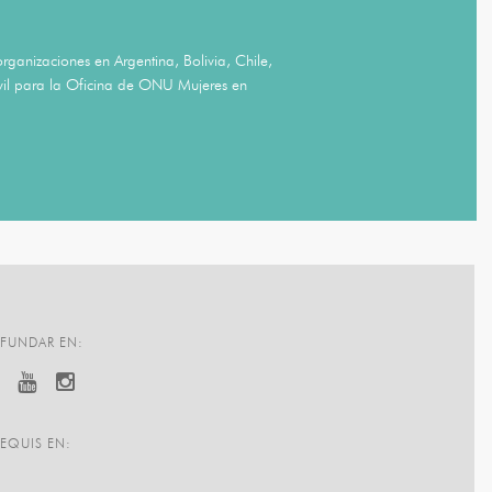
rganizaciones en Argentina, Bolivia, Chile,
vil para la Oficina de ONU Mujeres en
 FUNDAR EN:
 EQUIS EN: