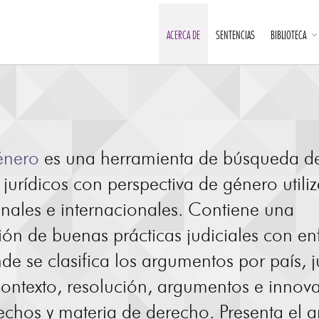
ACERCA DE
SENTENCIAS
BIBLIOTECA
énero
es una herramienta de búsqueda d
jurídicos con perspectiva de género utili
onales e internacionales. Contiene una
ción de buenas prácticas judiciales con e
e se clasifica los argumentos por país, j
 contexto, resolución, argumentos e innov
echos y materia de derecho. Presenta el an