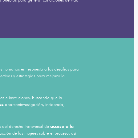
 pueblos para generar condiciones de vida
hos humanos en respuesta a los desafíos para
ctivas y estrategias para mejorar la
icas e instituciones, buscando que la
ias
abarcaninvestigación, incidencia,
s del derecho transversal de
acceso a la
facción de las mujeres sobre el proceso, así