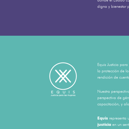
donde el Estado c
digna y bienestar 
Equis Justicia par
la protección de l
rendición de cuenta
Nuestra perspectiv
perspectiva de géne
capacitación, y al
Equis
representa 
justicia
en un sent