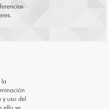
ferencias
eres.
 la
riminación
 y uso del
 ello se