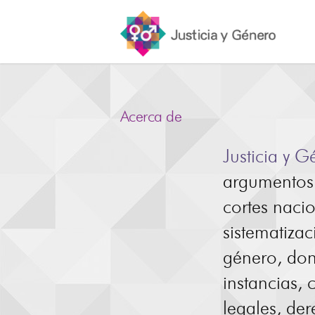
Acerca de
Justicia y G
argumentos 
cortes naci
sistematiza
género, dond
instancias,
legales, der