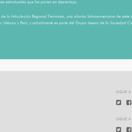
es estructurales que las ponen en desventaja.
de la Articulación Regional Feminista, una alianza latinoamericana de siete o
, México y Perú; y actualmente es parte del Grupo Asesor de la Sociedad Ci
SIGUE A
SIGUE A