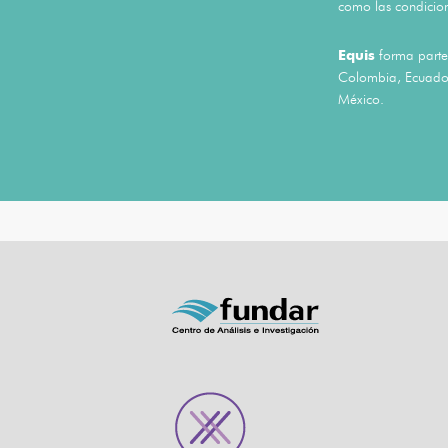
como las condicion
Equis
forma parte 
Colombia, Ecuador
México.