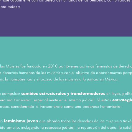
umple cabalmente con los derechos humanos de las personas, comunidades y
para todas y
a las Mujeres fue fundada en 2010 por jóvenes activistas feministas de derec
os derechos humanos de las mujeres y con el objetivo de aportar nuevas perspe
s, la transparencia y el acceso de las mujeres a la justicia en México.
a esimpulsar
cambios estructurales
y transformadores
en leyes, polít
ro sea transversal, especialmente en el sistema judicial. Nuestras
estrateg
ianzas, considerando la transparencia como una poderosa herramienta.
un
feminismo joven
que aborda todos los derechos de las mujeres a travé
ido amplio, incluyendo la respuesta judicial, la reparación del daño, la satis