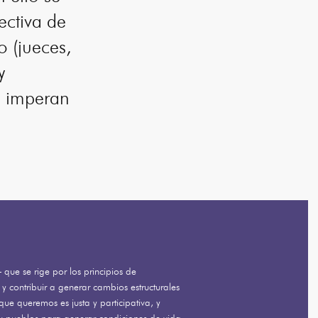
ectiva de
 (jueces,
y
e imperan
que se rige por los principios de
 contribuir a generar cambios estructurales
ue queremos es justa y participativa, y