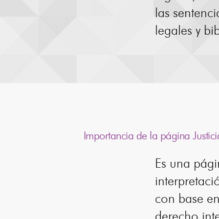
las sentenci
legales y bi
Importancia de la página Justic
Es una págin
interpretaci
con base en
derecho int