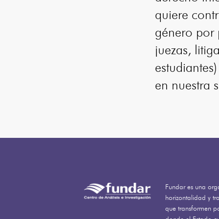
quiere contr
género por 
juezas, liti
estudiantes
en nuestra 
Fundar es una orga
horizontalidad y t
que transformen po