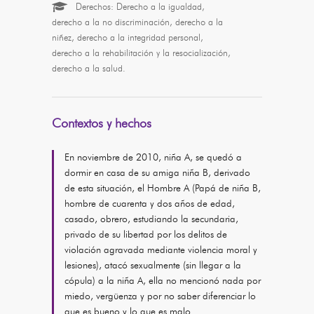
Derechos: Derecho a la igualdad,
derecho a la no discriminación, derecho a la
niñez, derecho a la integridad personal,
derecho a la rehabilitación y la resocialización,
derecho a la salud.
Contextos y hechos
En noviembre de 2010, niña A, se quedó a
dormir en casa de su amiga niña B, derivado
de esta situación, el Hombre A (Papá de niña B,
hombre de cuarenta y dos años de edad,
casado, obrero, estudiando la secundaria,
privado de su libertad por los delitos de
violación agravada mediante violencia moral y
lesiones), atacó sexualmente (sin llegar a la
cópula) a la niña A, ella no mencionó nada por
miedo, vergüenza y por no saber diferenciar lo
que es bueno y lo que es malo.