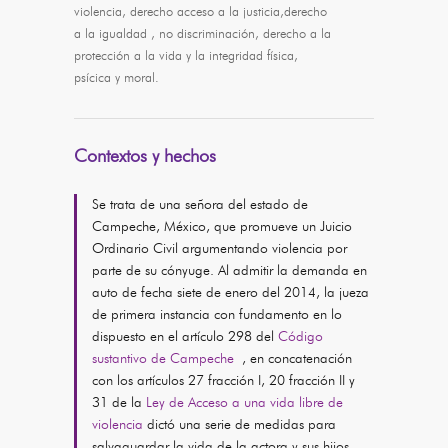
violencia, derecho acceso a la justicia,derecho
a la igualdad , no discriminación, derecho a la
protección a la vida y la integridad física,
psícica y moral.
Contextos y hechos
Se trata de una señora del estado de
Campeche, México, que promueve un Juicio
Ordinario Civil argumentando violencia por
parte de su cónyuge. Al admitir la demanda en
auto de fecha siete de enero del 2014, la jueza
de primera instancia con fundamento en lo
dispuesto en el artículo 298 del
Código
sustantivo de Campeche
, en concatenación
con los artículos 27 fracción I, 20 fracción II y
31 de la
Ley de Acceso a una vida libre de
violencia
dictó una serie de medidas para
salvaguardar la vida de la actora y sus hijos,