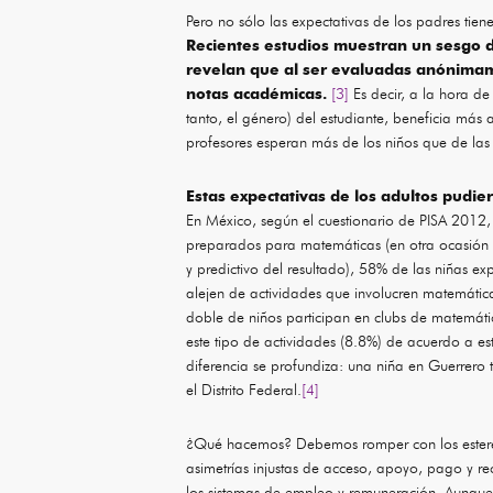
Pero no sólo las expectativas de los padres tienen
Recientes estudios muestran un sesgo d
revelan que al ser evaluadas anónimam
notas académicas.
[3]
Es decir, a la hora de 
tanto, el género) del estudiante, beneficia más 
profesores esperan más de los niños que de las 
Estas expectativas de los adultos pudie
En México, según el cuestionario de PISA 2012,
preparados para matemáticas (en otra ocasión l
y predictivo del resultado), 58% de las niñas ex
alejen de actividades que involucren matemática
doble de niños participan en clubs de matemát
este tipo de actividades (8.8%) de acuerdo a es
diferencia se profundiza: una niña en Guerrero 
el Distrito Federal.
[4]
¿Qué hacemos? Debemos romper con los estereo
asimetrías injustas de acceso, apoyo, pago y r
los sistemas de empleo y remuneración. Aunqu