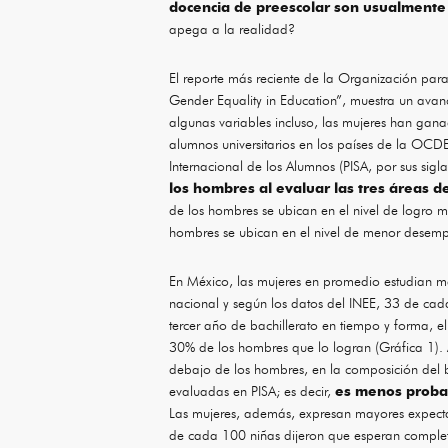
docencia de preescolar son usualmente
apega a la realidad?
El reporte más reciente de la Organización pa
Gender Equality in Education”, muestra un ava
algunas variables incluso, las mujeres han gan
alumnos universitarios en los países de la OCD
Internacional de los Alumnos (PISA, por sus sigla
los hombres al evaluar las tres áreas 
de los hombres se ubican en el nivel de logro
hombres se ubican en el nivel de menor desem
En México, las mujeres en promedio estudian má
nacional y según los datos del INEE, 33 de cada
tercer año de bachillerato en tiempo y forma, 
30% de los hombres que lo logran (Gráfica 1). 
debajo de los hombres, en la composición del blo
evaluadas en PISA; es decir,
es menos probab
Las mujeres, además, expresan mayores expectat
de cada 100 niñas dijeron que esperan completa