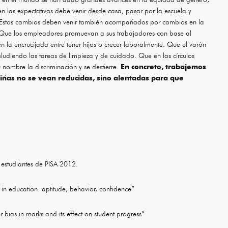
n las expectativas debe venir desde casa, pasar por la escuela y
os. Estos cambios deben venir también acompañados por cambios en la
s. Que los empleadores promuevan a sus trabajadores con base al
n la encrucijada entre tener hijos o crecer laboralmente. Que el varón
udiendo las tareas de limpieza y de cuidado. Que en los círculos
nombre la discriminación y se destierre.
En concreto, trabajemos
niñas no se vean reducidas, sino alentadas para que
estudiantes de PISA 2012.
n education: aptitude, behavior, confidence”
 bias in marks and its effect on student progress”