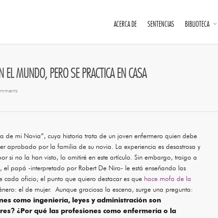
ACERCA DE
SENTENCIAS
BIBLIOTECA
N EL MUNDO, PERO SE PRACTICA EN CASA
mments
ia de mi Novia”, cuya historia trata de un joven enfermero quien debe
ser aprobado por la familia de su novia. La experiencia es desastrosa y
or si no la han visto, lo omitiré en este artículo. Sin embargo, traigo a
, el papá -interpretado por Robert De Niro- le está enseñando las
de cada oficio; el punto que quiero destacar es que
hace mofa de la
género: el de mujer. Aunque graciosa la escena, surge una pregunta:
nes como ingeniería, leyes y administración son
es? ¿Por qué las profesiones como enfermería o la