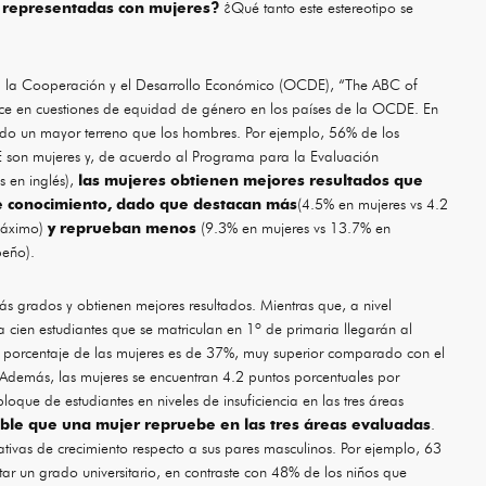
 representadas con mujeres?
¿Qué tanto este estereotipo se
ra la Cooperación y el Desarrollo Económico (OCDE), “The ABC of
nce en cuestiones de equidad de género en los países de la OCDE. En
ado un mayor terreno que los hombres. Por ejemplo, 56% de los
E son mujeres y, de acuerdo al Programa para la Evaluación
s en inglés),
las mujeres obtienen mejores resultados que
de conocimiento, dado que destacan más
(4.5% en mujeres vs 4.2
 máximo)
y reprueban menos
(9.3% en mujeres vs 13.7% en
peño).
s grados y obtienen mejores resultados. Mientras que, a nivel
 cien estudiantes que se matriculan en 1º de primaria llegarán al
el porcentaje de las mujeres es de 37%, muy superior comparado con el
Además, las mujeres se encuentran 4.2 puntos porcentuales por
que de estudiantes en niveles de insuficiencia en las tres áreas
le que una mujer repruebe en las tres áreas evaluadas
.
ivas de crecimiento respecto a sus pares masculinos. Por ejemplo, 63
r un grado universitario, en contraste con 48% de los niños que