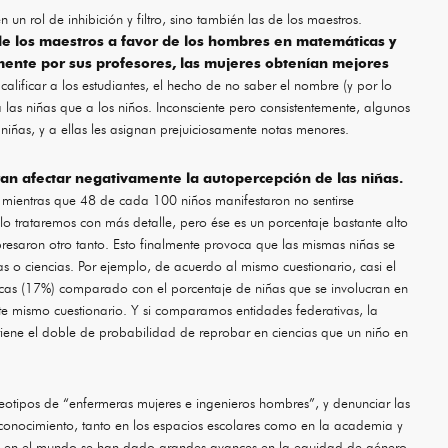
 un rol de inhibición y filtro, sino también las de los maestros.
e los maestros a favor de los hombres en matemáticas y
ente por sus profesores, las mujeres obtenían mejores
calificar a los estudiantes, el hecho de no saber el nombre (y por lo
a las niñas que a los niños. Inconsciente pero consistentemente, algunos
niñas, y a ellas les asignan prejuiciosamente notas menores.
ran afectar negativamente la autopercepción de las niñas.
 mientras que 48 de cada 100 niños manifestaron no sentirse
o trataremos con más detalle, pero ése es un porcentaje bastante alto
presaron otro tanto. Esto finalmente provoca que las mismas niñas se
s o ciencias. Por ejemplo, de acuerdo al mismo cuestionario, casi el
icas (17%) comparado con el porcentaje de niñas que se involucran en
te mismo cuestionario. Y si comparamos entidades federativas, la
tiene el doble de probabilidad de reprobar en ciencias que un niño en
tipos de “enfermeras mujeres e ingenieros hombres”, y denunciar las
econocimiento, tanto en los espacios escolares como en la academia y
e en el mundo se han dado grandes avances en la equidad de género,