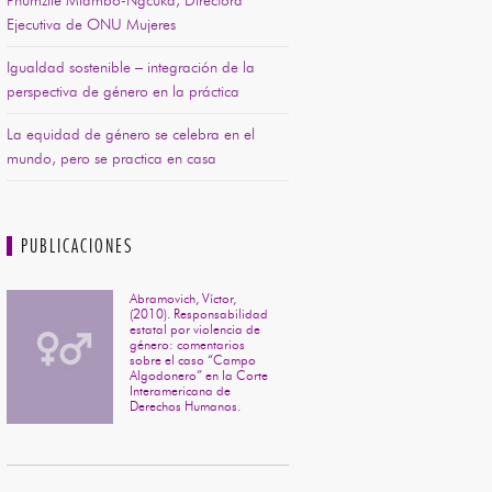
Phumzile Mlambo-Ngcuka, Directora
Ejecutiva de ONU Mujeres
Igualdad sostenible – integración de la
perspectiva de género en la práctica
La equidad de género se celebra en el
mundo, pero se practica en casa
PUBLICACIONES
Abramovich, Víctor,
(2010). Responsabilidad
estatal por violencia de
género: comentarios
sobre el caso “Campo
Algodonero” en la Corte
Interamericana de
Derechos Humanos.