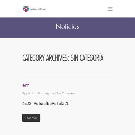
Noticias
CATEGORY ARCHIVES: SIN CATEGORÍA
ent
By
jadmin
|
Sin categoría
|
No Comments
6c3249d65afbb9e1ef32L
Leer más