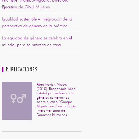
Phumzile Mlambo-Ngcuka, Directora
Ejecutiva de ONU Mujeres
Igualdad sostenible – integración de la
perspectiva de género en la práctica
La equidad de género se celebra en el
mundo, pero se practica en casa
PUBLICACIONES
Abramovich, Víctor,
(2010). Responsabilidad
estatal por violencia de
género: comentarios
sobre el caso “Campo
Algodonero” en la Corte
Interamericana de
Derechos Humanos.