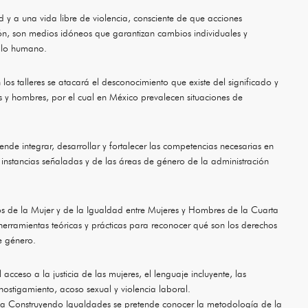
d y a una vida libre de violencia, consciente de que acciones
sión, son medios idóneos que garantizan cambios individuales y
ollo humano.
s talleres se atacará el desconocimiento que existe del significado y
s y hombres, por el cual en México prevalecen situaciones de
de integrar, desarrollar y fortalecer las competencias necesarias en
instancias señaladas y de las áreas de género de la administración
tos de la Mujer y de la Igualdad entre Mujeres y Hombres de la Cuarta
rramientas teóricas y prácticas para reconocer qué son los derechos
e género.
ceso a la justicia de las mujeres, el lenguaje incluyente, las
hostigamiento, acoso sexual y violencia laboral.
 Construyendo Igualdades se pretende conocer la metodología de la