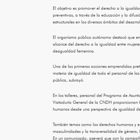
El objetivo es promover el derecho a la igualda
preventivas, a través de la educación y la difu
estructurales en los diversos ámbitos del desarr
El organismo público autónomo destacó que en lo
alcance del derecho a la igualdad entre mujere
desigualdad femenina.
Una de las primeras acciones emprendidas preten
materia de igualdad de todo el personal de las 
pública, subrayó.
En los talleres, personal del Programa de Asun
Visitaduría General de la CNDH proporcionan he
humanos desde una perspectiva de igualdad d
También temas como los derechos humanos y el ac
masculinidades y la transversalidad de género, 
En un comunicado, aseveró que con la campaña